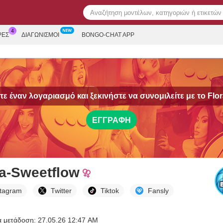
ΡΕΣ
ΔΙΑΓΩΝΙΣΜΟΊ
BONGO-CHAT APP
ε έναν λογαριασμό και ξεκινήστε να συνομιλείτε με το
Flo
ΕΓΓΡΑΦΉ
ra-Sweetflow
stagram
Twitter
Tiktok
Fansly
α μετάδοση: 27.05.26 12:47 AM