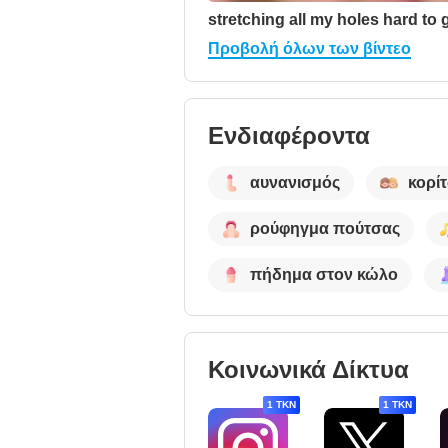
Προβολή όλων των βίντεο
Ενδιαφέροντα
αυνανισμός
κορίτ
ρούφηγμα πούτσας
πήδημα στον κώλο
Κοινωνικά Δίκτυα
1 TKN
1 TKN