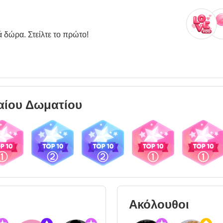
ά δώρα. Στείλτε το πρώτο!
αίου Δωματίου
05.26
24.05.26
24.05.26
23.05.26
17.05.26
Ακόλουθοι