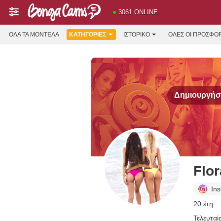
3061 ONLINE
ΌΛΑ ΤΑ ΜΟΝΤΈΛΑ
ΚΑΤΗΓΟΡΊΕΣ
ΙΣΤΟΡΙΚΌ
ΟΛΕΣ ΟΙ ΠΡΟΣΦΟ
Δημιουργήστ
Flo
In
20 έτη
Τελευταί