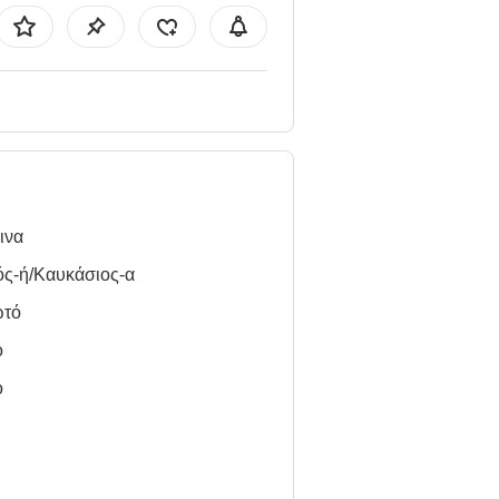
ινα
ός-ή/Καυκάσιος-α
ωτό
ό
ό