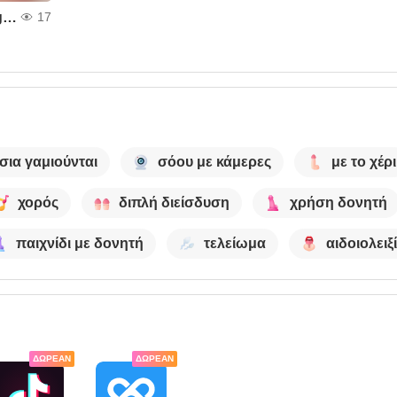
stretching all my holes hard to get crazy orgazm
17
σια γαμιούνται
σόου με κάμερες
με το χέρι
χορός
διπλή διείσδυση
χρήση δονητή
παιχνίδι με δονητή
τελείωμα
αιδοιολειξ
ΔΩΡΕΆΝ
ΔΩΡΕΆΝ