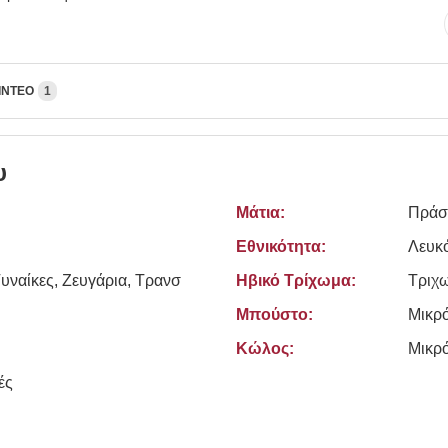
ΊΝΤΕΟ
1
υ
Μάτια:
Πράσ
Εθνικότητα:
Λευκ
υναίκες, Zευγάρια, Τρανσ
Ηβικό Τρίχωμα:
Τριχ
Μπούστο:
Μικρ
Κώλος:
Μικρ
ές